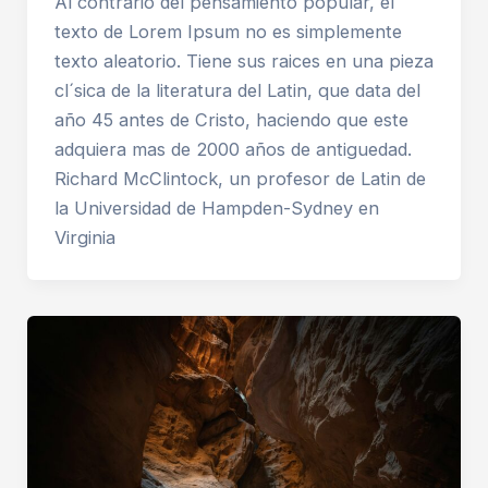
Al contrario del pensamiento popular, el
texto de Lorem Ipsum no es simplemente
texto aleatorio. Tiene sus raices en una pieza
cl´sica de la literatura del Latin, que data del
año 45 antes de Cristo, haciendo que este
adquiera mas de 2000 años de antiguedad.
Richard McClintock, un profesor de Latin de
la Universidad de Hampden-Sydney en
Virginia